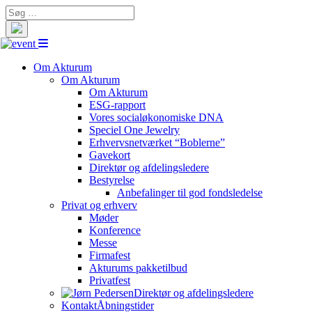
Search
for:
Om Akturum
Om Akturum
Om Akturum
ESG-rapport
Vores socialøkonomiske DNA
Speciel One Jewelry
Erhvervsnetværket “Boblerne”
Gavekort
Direktør og afdelingsledere
Bestyrelse
Anbefalinger til god fondsledelse
Privat og erhverv
Møder
Konference
Messe
Firmafest
Akturums pakketilbud
Privatfest
Direktør og afdelingsledere
Kontakt
Åbningstider