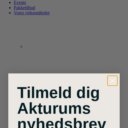
Events
Pakketilbud
Vores virksomheder
Tilmeld dig
Akturums
nyhedsbrev