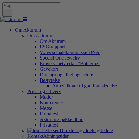
Search
for:
Om Akturum
Om Akturum
Om Akturum
ESG-rapport
Vores socialøkonomiske DNA
Speciel One Jewelry
Erhvervsnetværket “Boblerne”
Gavekort
Direktør og afdelingsledere
Bestyrelse
Anbefalinger til god fondsledelse
Privat og erhverv
Møder
Konference
Messe
Firmafest
Akturums pakketilbud
Privatfest
Direktør og afdelingsledere
Kontakt
Åbningstider