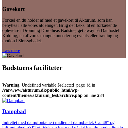
Gavekort
Forkæl en du holder af med et gavekort til Akturum, som kan
benyttes i alle vores afdelinger. Brug det f.eks. til en forkælende
oplevelse i Dronning Dorotheas Badstue, get-away på Danhostel
Kolding, en af vores mange koncerter og events eller træning og
motion i Slotssøbadet.
Læs mere
Badstuens faciliteter
Warning
: Undefined variable $selected_page_id in
/var/www/akturum.dk/public_html/wp-
content/themes/akturum_test/archive.php
on line
284
Dampbad
Indrettet med dampfontæne i midten af dampbadet. Ca. 48° og
luftfugtighed på 95%. Hvis du har mod på det kan du træde direkte