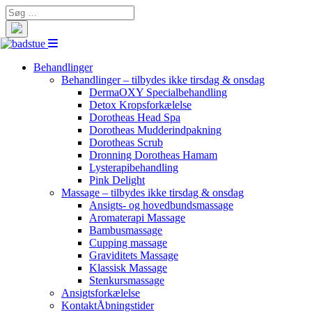
Search
for:
Behandlinger
Behandlinger – tilbydes ikke tirsdag & onsdag
DermaOXY Specialbehandling
Detox Kropsforkælelse
Dorotheas Head Spa
Dorotheas Mudderindpakning
Dorotheas Scrub
Dronning Dorotheas Hamam
Lysterapibehandling
Pink Delight
Massage – tilbydes ikke tirsdag & onsdag
Ansigts- og hovedbundsmassage
Aromaterapi Massage
Bambusmassage
Cupping massage
Graviditets Massage
Klassisk Massage
Stenkursmassage
Ansigtsforkælelse
Kontakt
Åbningstider