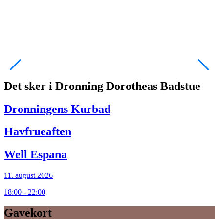
S
i
Ø
L
Det sker i Dronning Dorotheas Badstue
Dronningens Kurbad
Havfrueaften
Well Espana
11. august 2026
18:00 - 22:00
Gavekort