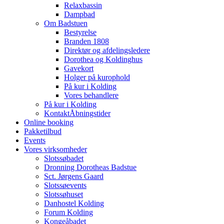
Relaxbassin
Dampbad
Om Badstuen
Bestyrelse
Branden 1808
Direktør og afdelingsledere
Dorothea og Koldinghus
Gavekort
Holger på kurophold
På kur i Kolding
Vores behandlere
På kur i Kolding
Kontakt
Åbningstider
Online booking
Pakketilbud
Events
Vores virksomheder
Slotssøbadet
Dronning Dorotheas Badstue
Sct. Jørgens Gaard
Slotssøevents
Slotssøhuset
Danhostel Kolding
Forum Kolding
Kongeåbadet