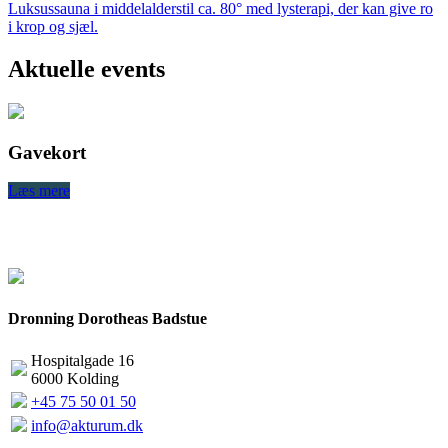
Luksussauna i middelalderstil ca. 80° med lysterapi, der kan give ro
i krop og sjæl.
Aktuelle events
Gavekort
Læs mere
L
Dronning Dorotheas Badstue
Hospitalgade 16
6000 Kolding
+45 75 50 01 50
info@akturum.dk