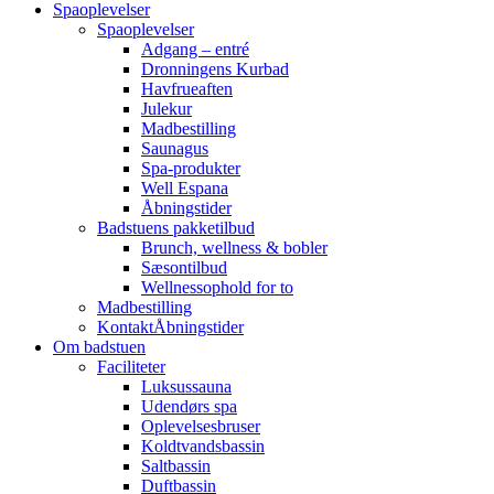
Spaoplevelser
Spaoplevelser
Adgang – entré
Dronningens Kurbad
Havfrueaften
Julekur
Madbestilling
Saunagus
Spa-produkter
Well Espana
Åbningstider
Badstuens pakketilbud
Brunch, wellness & bobler
Sæsontilbud
Wellnessophold for to
Madbestilling
Kontakt
Åbningstider
Om badstuen
Faciliteter
Luksussauna
Udendørs spa
Oplevelsesbruser
Koldtvandsbassin
Saltbassin
Duftbassin