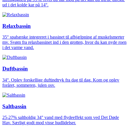
ud i det kolde kar på 14°.
Relaxbassin
35° spabænke integreret i bassinet til afhjælpning af muskelsmerter
mv. Svøm fra relaxbassinet ind i den grotten, hvor du kan nyde roen
i det varme vand.
Duftbassin
34°. Oplev forskellige duftindtryk fra dag til dag. Kom og oplev
foråret, sommeren, julen osv.
Saltbassin
25-27% saltholdig 34° vand med flydeeffekt som ved Det Døde
Hav. Særligt godt mod visse hudlidelser.