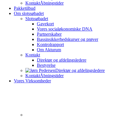
Kontakt
Åbningstider
Pakketilbud
Om slotssøbadet
Slotssøbadet
Gavekort
Vores socialøkonomiske DNA
Partnerskaber
Bassinsikkerhedskurser og prøver
Kontrolrapport
Om Akturum
Kontakt
Direktør og afdelingsledere
Bestyrelse
Direktør og afdelingsledere
Kontakt
Åbningstider
Vores Virksomheder