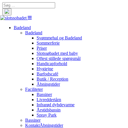
Search
for:
Badeland
Badeland
Svømmehal og Badeland
Sommerferie
Priser
Slotssøbadet med baby
Oftest stillede spørgsmål
Handicapforhold
Hygiejne
Barfodscafé
Butik / Reception
Åbningstider
Faciliteter
Bassiner
Livreddertårn
Infrarød dybdevarme
Årstidsbassin
Spray Park
Bassiner
Kontakt
Åbningstider