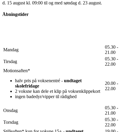
d. 15 august kl. 09:00 til og med søndag d. 23 august.
Åbningstider
05.30 -
Mandag
21.00
05.30 -
Tirsdag
22.00
Motionsaften*
halv pris på voksenentré -
undtaget
20.00 -
skolefridage
22.00
2 voksne kan dele et klip på voksenklippekort
ingen badedyr/vipper til rådighed
05.30 -
Onsdag
21.00
05.30 -
Torsdag
22.00
Stilleaften* kun for voksne 15+ -
undtaget
19.00 -