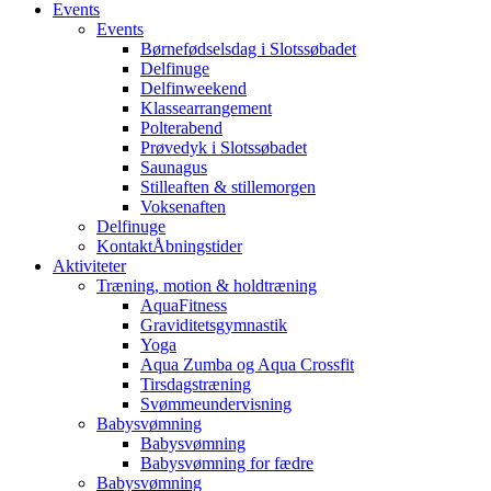
Events
Events
Børnefødselsdag i Slotssøbadet
Delfinuge
Delfinweekend
Klassearrangement
Polterabend
Prøvedyk i Slotssøbadet
Saunagus
Stilleaften & stillemorgen
Voksenaften
Delfinuge
Kontakt
Åbningstider
Aktiviteter
Træning, motion & holdtræning
AquaFitness
Graviditetsgymnastik
Yoga
Aqua Zumba og Aqua Crossfit
Tirsdagstræning
Svømmeundervisning
Babysvømning
Babysvømning
Babysvømning for fædre
Babysvømning