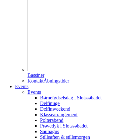
Bassiner
Kontakt
Åbningstider
Events
Events
Børnefødselsdag i Slotssøbadet
Delfinuge
Delfinweekend
Klassearrangement
Polterabend
Prøvedyk i Slotssøbadet
Saunagus
Stilleaften & stillemorgen