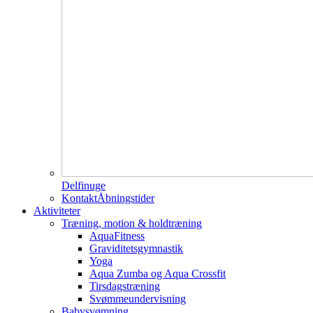
Delfinuge
Kontakt
Åbningstider
Aktiviteter
Træning, motion & holdtræning
AquaFitness
Graviditetsgymnastik
Yoga
Aqua Zumba og Aqua Crossfit
Tirsdagstræning
Svømmeundervisning
Babysvømning