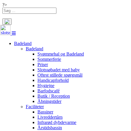
?>
Search
for:
Badeland
Badeland
Svømmehal og Badeland
Sommerferie
Priser
Slotssøbadet med baby
Oftest stillede spørgsmål
Handicapforhold
Hygiejne
Barfodscafé
Butik / Reception
Åbningstider
Faciliteter
Bassiner
Livreddertårn
Infrarød dybdevarme
Årstidsbassin