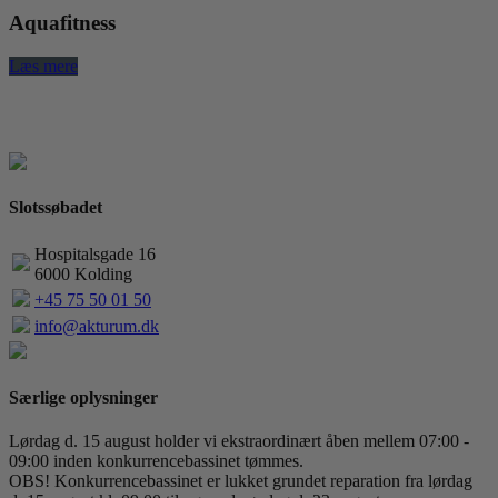
Aquafitness
Læs mere
L
Slotssøbadet
Hospitalsgade 16
6000 Kolding
+45 75 50 01 50
info@akturum.dk
Særlige oplysninger
Lørdag d. 15 august holder vi ekstraordinært åben mellem 07:00 -
09:00 inden konkurrencebassinet tømmes.
OBS! Konkurrencebassinet er lukket grundet reparation fra lørdag