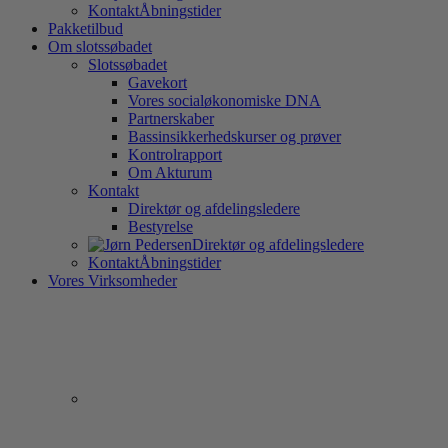
Kontakt
Åbningstider
Pakketilbud
Om slotssøbadet
Slotssøbadet
Gavekort
Vores socialøkonomiske DNA
Partnerskaber
Bassinsikkerhedskurser og prøver
Kontrolrapport
Om Akturum
Kontakt
Direktør og afdelingsledere
Bestyrelse
Direktør og afdelingsledere
Kontakt
Åbningstider
Vores Virksomheder