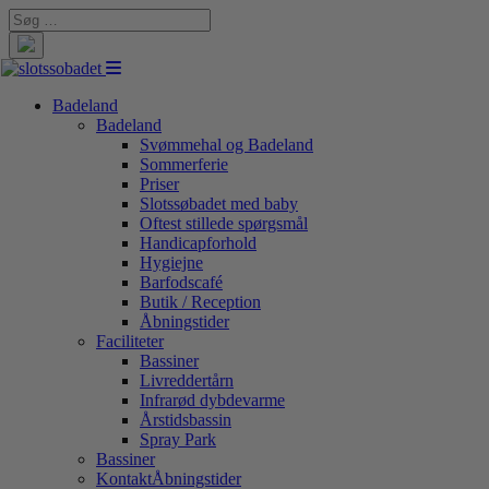
Search
for:
Badeland
Badeland
Svømmehal og Badeland
Sommerferie
Priser
Slotssøbadet med baby
Oftest stillede spørgsmål
Handicapforhold
Hygiejne
Barfodscafé
Butik / Reception
Åbningstider
Faciliteter
Bassiner
Livreddertårn
Infrarød dybdevarme
Årstidsbassin
Spray Park
Bassiner
Kontakt
Åbningstider