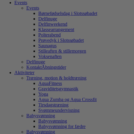
Events
Events
Børnefødselsdag i Slotssøbadet
Delfinuge
Delfinweekend
Klassearrangement
Polterabend
Prøvedyk i Slotssøbadet
Saunagus
Stilleaften & stillemorgen
Voksenaften
Delfinuge
Kontakt
Åbningstider
Aktiviteter
Træning, motion & holdtræning
AquaFitness
Graviditetsgymnastik
Yoga
Aqua Zumba og Aqua Crossfit
Tirsdagstræning
Svømmeundervisning
Babysvømning
Babysvømning
Babysvømning for fædre
Babysvømning