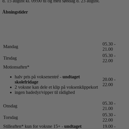
d. 15 august kl. 09:00 til og med søndag d. 23 august.
Åbningstider
05.30 -
Mandag
21.00
05.30 -
Tirsdag
22.00
Motionsaften*
halv pris på voksenentré -
undtaget
20.00 -
skolefridage
22.00
2 voksne kan dele et klip på voksenklippekort
ingen badedyr/vipper til rådighed
05.30 -
Onsdag
21.00
05.30 -
Torsdag
22.00
Stilleaften* kun for voksne 15+ -
undtaget
19.00 -