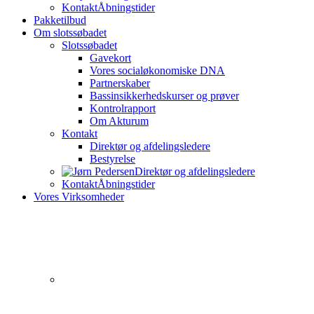
Kontakt
Åbningstider
Pakketilbud
Om slotssøbadet
Slotssøbadet
Gavekort
Vores socialøkonomiske DNA
Partnerskaber
Bassinsikkerhedskurser og prøver
Kontrolrapport
Om Akturum
Kontakt
Direktør og afdelingsledere
Bestyrelse
Direktør og afdelingsledere
Kontakt
Åbningstider
Vores Virksomheder