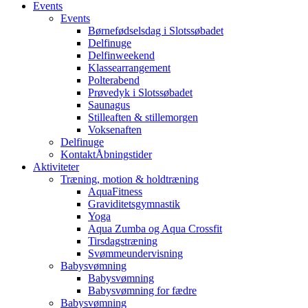
Events
Events
Børnefødselsdag i Slotssøbadet
Delfinuge
Delfinweekend
Klassearrangement
Polterabend
Prøvedyk i Slotssøbadet
Saunagus
Stilleaften & stillemorgen
Voksenaften
Delfinuge
Kontakt
Åbningstider
Aktiviteter
Træning, motion & holdtræning
AquaFitness
Graviditetsgymnastik
Yoga
Aqua Zumba og Aqua Crossfit
Tirsdagstræning
Svømmeundervisning
Babysvømning
Babysvømning
Babysvømning for fædre
Babysvømning