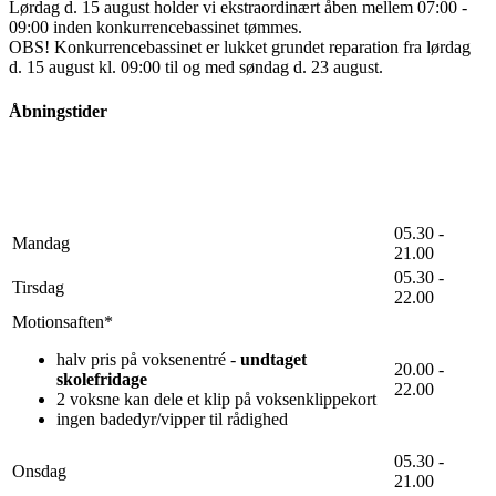
Lørdag d. 15 august holder vi ekstraordinært åben mellem 07:00 -
09:00 inden konkurrencebassinet tømmes.
OBS! Konkurrencebassinet er lukket grundet reparation fra lørdag
d. 15 august kl. 09:00 til og med søndag d. 23 august.
Åbningstider
05.30 -
Mandag
21.00
05.30 -
Tirsdag
22.00
Motionsaften*
halv pris på voksenentré -
undtaget
20.00 -
skolefridage
22.00
2 voksne kan dele et klip på voksenklippekort
ingen badedyr/vipper til rådighed
05.30 -
Onsdag
21.00