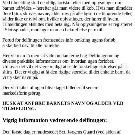
Ved tilmelding skal de obligatoriske felter med oplysninger om
barnet udfyldes – herefter går man videre til køb. Hvis man tilmelder
flere børn, skrives navne, alder mv. på alle børn i de tilhørende felter,
så der ikke er tvivl om, hvilke oplysninger, der hører til hvem.
Tilmeldingen afsluttes med betaling. Når oplysningerne er registreret
i Slotssøbadet, modtager man en bekræftelse pr. mail.
Forud for delfinugen fremsendes info omkring ugens forløb,
sikkerhed osv. til alle forældre.
Her vil man få mere at vide om tankerne bag Delfinugerne og
diverse praktiske informationer om, hvordan ugen forløber.
Ud over det vil det være muligt at se de forskellige størrelser på T-
shirts. Det er vigtigt at få den rigtige størrelse til det enkelte barn, da
vi trykker navn på.
Der vil i løbet af ugen blive taget billeder til senere
markedsføringsbrug.
HUSK AT ANFØRE BARNETS NAVN OG ALDER VED
TILMELDING.
Vigtig information vedrørende delfinugen:
Den første dag er mødestedet Sct. Jørgens Gaard (ved siden af