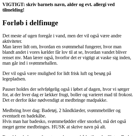
VIGTIGT: skriv barnets navn, alder og evt. allergi ved
tilmelding!
Forløb i delfinuge
Det meste af ugen foregår i vand, men der vil også være andre
aktiviteter.
Man lærer lidt om, hvordan en svømmehal fungerer, hvor man
blandt andet i vores kælder får lov til at se, hvordan vandet bliver
renset mv. Man lærer også, hvorfor det er vigtigt at vaske sig inden,
man går ind i svømmehallen.
Der vil også være mulighed for lidt frisk luft og besøg på
legepladsen.
Pauser holdes der selvfølgelig også i løbet af dagen, hvor vi sørger
for, at der hver dag er lækker frugt, boller og varieret mad til frokost.
Det er derfor ikke nødvendigt at medbringe madpakke.
Medbring hver dag: Badetøj, 2 håndklæder, svømmebriller og
eventuelt en badekåbe.
Hvis man har badesko, svømmefødder eller snorkel, må det også
meget gerne medbringes. HUSK at skrive navn på alt.