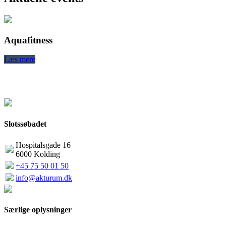
Aquafitness
Læs mere
L
Slotssøbadet
Hospitalsgade 16
6000 Kolding
+45 75 50 01 50
info@akturum.dk
Særlige oplysninger