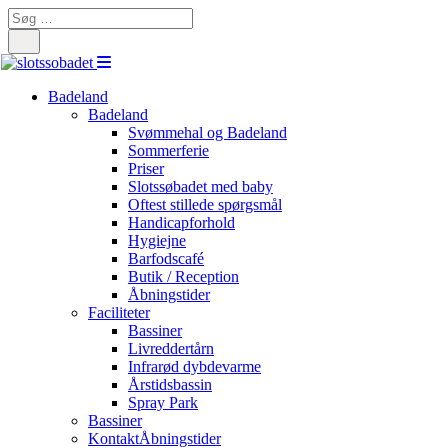
Search
for:
Badeland
Badeland
Svømmehal og Badeland
Sommerferie
Priser
Slotssøbadet med baby
Oftest stillede spørgsmål
Handicapforhold
Hygiejne
Barfodscafé
Butik / Reception
Åbningstider
Faciliteter
Bassiner
Livreddertårn
Infrarød dybdevarme
Årstidsbassin
Spray Park
Bassiner
Kontakt
Åbningstider