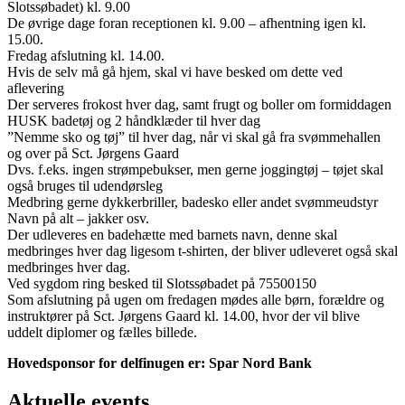
Slotssøbadet) kl. 9.00
De øvrige dage foran receptionen kl. 9.00 – afhentning igen kl.
15.00.
Fredag afslutning kl. 14.00.
Hvis de selv må gå hjem, skal vi have besked om dette ved
aflevering
Der serveres frokost hver dag, samt frugt og boller om formiddagen
HUSK badetøj og 2 håndklæder til hver dag
”Nemme sko og tøj” til hver dag, når vi skal gå fra svømmehallen
og over på Sct. Jørgens Gaard
Dvs. f.eks. ingen strømpebukser, men gerne joggingtøj – tøjet skal
også bruges til udendørsleg
Medbring gerne dykkerbriller, badesko eller andet svømmeudstyr
Navn på alt – jakker osv.
Der udleveres en badehætte med barnets navn, denne skal
medbringes hver dag ligesom t-shirten, der bliver udleveret også skal
medbringes hver dag.
Ved sygdom ring besked til Slotssøbadet på 75500150
Som afslutning på ugen om fredagen mødes alle børn, forældre og
instruktører på Sct. Jørgens Gaard kl. 14.00, hvor der vil blive
uddelt diplomer og fælles billede.
Hovedsponsor for delfinugen er: Spar Nord Bank
Aktuelle events