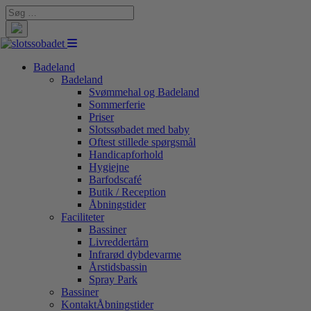
Search
for:
Badeland
Badeland
Svømmehal og Badeland
Sommerferie
Priser
Slotssøbadet med baby
Oftest stillede spørgsmål
Handicapforhold
Hygiejne
Barfodscafé
Butik / Reception
Åbningstider
Faciliteter
Bassiner
Livreddertårn
Infrarød dybdevarme
Årstidsbassin
Spray Park
Bassiner
Kontakt
Åbningstider