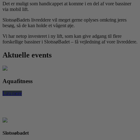
Det er muligt som handicappet at komme i en del af vore bassiner
via mobil lift.
SlotssøBadets livreddere vil meget gerne oplyses omkring jeres
besøg, så de kan holde et vågent øje.
Vi har netop investeret i ny lift, som kan give adgang til flere
forskellige bassiner i SlotssøBadet – få vejledning af vore livreddere.
Aktuelle events
Aquafitness
Læs mere
L
Slotssøbadet