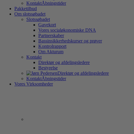
Kontakt
Åbningstider
Pakketilbud
Om slotssøbadet
Slotssøbadet
Gavekort
Vores socialøkonomiske DNA
Partnerskaber
Bassinsikkerhedskurser og prøver
Kontrolrapport
Om Akturum
Kontakt
Direktør og afdelingsledere
Bestyrelse
Direktør og afdelingsledere
Kontakt
Åbningstider
Vores Virksomheder