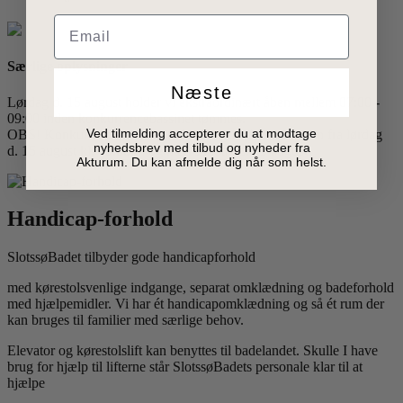
Email
Særlige oplysninger
Næste
Lørdag d. 15 august holder vi ekstraordinært åben mellem 07:00 -
09:00 inden konkurrencebassinet tømmes.
Ved tilmelding accepterer du at modtage
OBS! Konkurrencebassinet er lukket grundet reparation fra lørdag
nyhedsbrev med tilbud og nyheder fra
d. 15 august kl. 09:00 til og med søndag d. 23 august.
Akturum. Du kan afmelde dig når som helst.
Handicap-forhold
SlotssøBadet tilbyder gode handicapforhold
med kørestolsvenlige indgange, separat omklædning og badeforhold
med hjælpemidler. Vi har ét handicapomklædning og så ét rum der
kan bruges til familier med særlige behov.
Elevator og kørestolslift kan benyttes til badelandet. Skulle I have
brug for hjælp til lifterne står SlotssøBadets personale klar til at
hjælpe