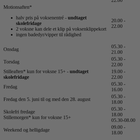
22.00
Motionsaften*
halv pris på voksenentré -
undtaget
20.00 -
skolefridage
22.00
2 voksne kan dele et klip på voksenklippekort
ingen badedyr/vipper til rådighed
05.30 -
Onsdag
21.00
05.30 -
Torsdag
22.00
Stilleaften* kun for voksne 15+ -
undtaget
19.00 -
skolefridage
22.00
05.30 -
Fredag
16.00
05.30 -
Fredag den 5. juni til og med den 28. august
18.00
05.30 -
Skolefri fredage
18.00
Stillemorgen* kun for voksne 15+
05.30-08.00
09.00 -
Weekend og helligdage
18.00