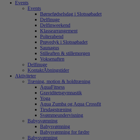
Events
Events
Børnefødselsdag i Slotssøbadet
Delfinuge
Delfinweekend
Klassearrangement
Polterabend
Prøvedyk i Slotssøbadet
Saunagus
Stilleaften & stillemorgen
Voksenaften
Delfinuge
Kontakt
Åbningstider
Aktiviteter
Træning, motion & holdtræning
AquaFitness
Graviditetsgymnastik
Yoga
Aqua Zumba og Aqua Crossfit
Tirsdagstræning
Svømmeundervisning
Babysvømning
Babysvømning
Babysvømning for fædre
Babysvømning