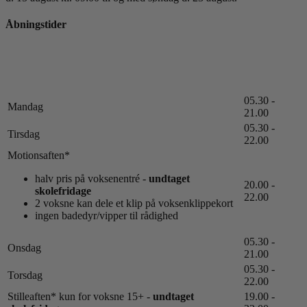
Åbningstider
05.30 -
Mandag
21.00
05.30 -
Tirsdag
22.00
Motionsaften*
halv pris på voksenentré -
undtaget
20.00 -
skolefridage
22.00
2 voksne kan dele et klip på voksenklippekort
ingen badedyr/vipper til rådighed
05.30 -
Onsdag
21.00
05.30 -
Torsdag
22.00
Stilleaften* kun for voksne 15+ -
undtaget
19.00 -