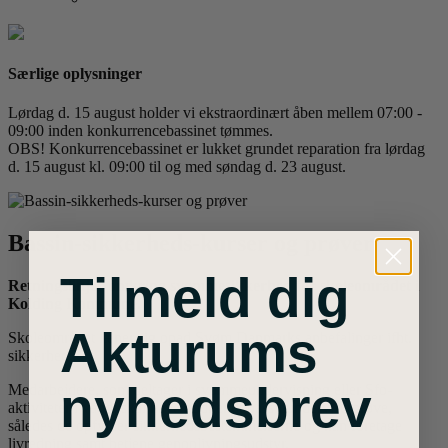
Særlige oplysninger
Lørdag d. 15 august holder vi ekstraordinært åben mellem 07:00 -
09:00 inden konkurrencebassinet tømmes.
OBS! Konkurrencebassinet er lukket grundet reparation fra lørdag
d. 15 august kl. 09:00 til og med søndag d. 23 august.
Bassin-sikkerheds-kurser og prøver
Tilmeld dig
Retningslinjer omkring svømmesikkerhed for skoleområdet i
Kolding Kommune.
Akturums
Skoleområdet læner sig opad Svøm Danmarks anbefalinger ifht.
sikkerhed.
nyhedsbrev
Medarbejdere, som deltager i svømmeundervisning eller Sfo-
aktiviteter i vand, skal have godkendt bassinunderviserprøve,
således de opfylder sikkerhedsbestemmelserne og kan foretage
livredning samt betjene genoplivningsudstyr.