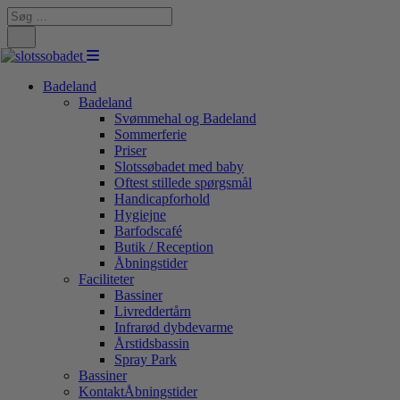
Search
for:
Badeland
Badeland
Svømmehal og Badeland
Sommerferie
Priser
Slotssøbadet med baby
Oftest stillede spørgsmål
Handicapforhold
Hygiejne
Barfodscafé
Butik / Reception
Åbningstider
Faciliteter
Bassiner
Livreddertårn
Infrarød dybdevarme
Årstidsbassin
Spray Park
Bassiner
Kontakt
Åbningstider