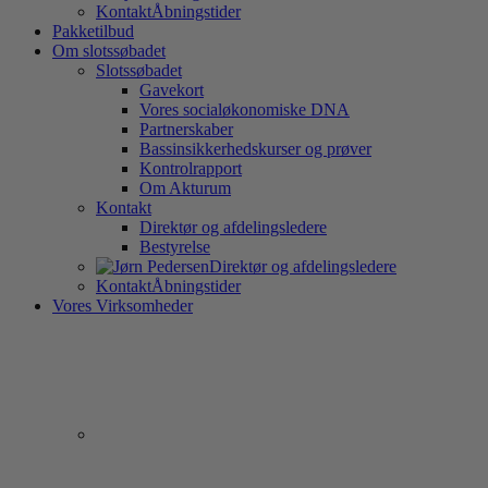
Kontakt
Åbningstider
Pakketilbud
Om slotssøbadet
Slotssøbadet
Gavekort
Vores socialøkonomiske DNA
Partnerskaber
Bassinsikkerhedskurser og prøver
Kontrolrapport
Om Akturum
Kontakt
Direktør og afdelingsledere
Bestyrelse
Direktør og afdelingsledere
Kontakt
Åbningstider
Vores Virksomheder