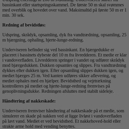
bassinkant eller startspringsskammel. De første 50 m skal svømmes
med overblik og hovedet over vand. Maksimaltid på første 50 m er 1
min. 30 sek.
Redning af bevidstløs:
Udspring, skrådyk, opsamling, dyk fra vandtrædning, opsamling, 25
m bjærgning, ophaling, hjerte-lunge-redning.
Underviseren befinder sig ved bassinkant. En bjærgedukke er
placeret i bassinets dybeste del 10 m fra livredderen. Et medie er klar
i vandoverfladen. Livredderen springer i vandet og udfører skrådyk
mod bjærgedukken. Dukken opsamles og slippes. Fra vandtrædning
dykkes efter dukken igen. Efter opsamling slippes dukken igen, og
mediet bjærges 25 m. Ved kanten udføres sikker aflevering, og
mediet ophales med en hjælper. Bevidsthed og vejrtrækning
kontrolleres på mediet og hjerte-lunge-redning fremvises på
genoplivningsdukke. Redningen afsluttes med stabilt sideleje.
Håndtering af nakkeskade:
Underviseren fremviser håndtering af nakkeskade på et medie, som
simulerer en skade på nakken ved at ligge livløst i vandoverfladen
på lavt vand. Mediet er ved bevidsthed. Et nakkehoved-hold eller
strakte arme hold med vending benyttes.