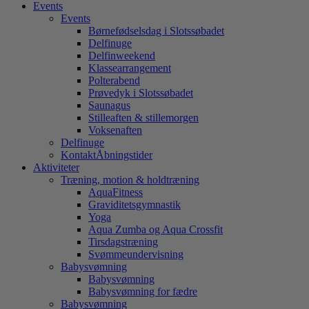
Events
Events
Børnefødselsdag i Slotssøbadet
Delfinuge
Delfinweekend
Klassearrangement
Polterabend
Prøvedyk i Slotssøbadet
Saunagus
Stilleaften & stillemorgen
Voksenaften
Delfinuge
Kontakt
Åbningstider
Aktiviteter
Træning, motion & holdtræning
AquaFitness
Graviditetsgymnastik
Yoga
Aqua Zumba og Aqua Crossfit
Tirsdagstræning
Svømmeundervisning
Babysvømning
Babysvømning
Babysvømning for fædre
Babysvømning