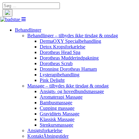
Search
for:
Behandlinger
Behandlinger – tilbydes ikke tirsdag & onsdag
DermaOXY Specialbehandling
Detox Kropsforkælelse
Dorotheas Head Spa
Dorotheas Mudderindpakning
Dorotheas Scrub
Dronning Dorotheas Hamam
Lysterapibehandling
Pink Delight
Massage – tilbydes ikke tirsdag & onsdag
Ansigts- og hovedbundsmassage
Aromaterapi Massage
Bambusmassage
Cupping massage
Graviditets Massage
Klassisk Massage
Stenkursmassage
Ansigtsforkælelse
Kontakt
Åbningstider