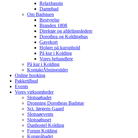
Relaxbassin
Dampbad
Om Badstuen
Bestyrelse
Branden 1808
Direktør og afdelingsledere
Dorothea og Koldinghus
Gavekort
Holger på kurophold
På kur i Kolding
Vores behandlere
På kur i Kolding
Kontakt
Åbningstider
Online booking
Pakketilbud
Events
Vores virksomheder
Slotssøbadet
Dronning Dorotheas Badstue
Sct. Jørgens Gaard
Slotssøevents
Slotssøhuset
Danhostel Kolding
Forum Kolding
Kongeåbadet