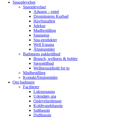
Spaoplevelser
Spaoplevelser
Adgang – entré
Dronningens Kurbad
Havfrueaften
Julekur
Madbestilling
Saunagus
Spa-produkter
Well Espana
Åbningstider
Badstuens pakketilbud
Brunch, wellness & bobler
Sæsontilbud
Wellnessophold for to
Madbestilling
Kontakt
Åbningstider
Om badstuen
Faciliteter
Luksussauna
Udendørs spa
Oplevelsesbruser
Koldtvandsbassin
Saltbassin
Duftbassin