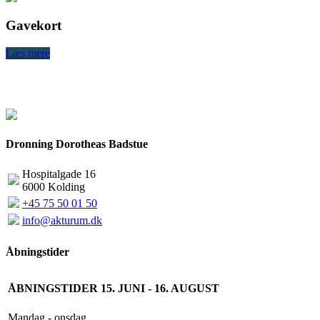
Gavekort
Læs mere
L
Dronning Dorotheas Badstue
Hospitalgade 16
6000 Kolding
+45 75 50 01 50
info@akturum.dk
Åbningstider
ÅBNINGSTIDER 15. JUNI - 16. AUGUST
Mandag - onsdag