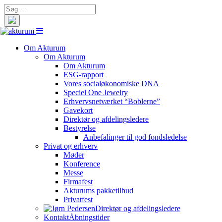
Search
for:
Om Akturum
Om Akturum
Om Akturum
ESG-rapport
Vores socialøkonomiske DNA
Speciel One Jewelry
Erhvervsnetværket “Boblerne”
Gavekort
Direktør og afdelingsledere
Bestyrelse
Anbefalinger til god fondsledelse
Privat og erhverv
Møder
Konference
Messe
Firmafest
Akturums pakketilbud
Privatfest
Direktør og afdelingsledere
Kontakt
Åbningstider