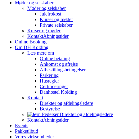
Møder og selskaber
Møder og selskaber
Julefrokost
Kurser og møder
Private selskaber
Kurser og møder
Kontakt
Åbningstider
Online Booking
Om DH Kolding
Læs mere om
Online betaling
Ankomst og afrejse
Afbestillingsbetingelser
Parkering
Husregler
Certificeringer
Danhostel Kolding
Kontakt
Direktør og afdelingsledere
Bestyrelse
Direktør og afdelingsledere
Kontakt
Åbningstider
Events
Pakketilbud
Vores virksomheder