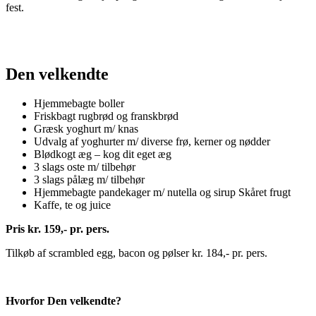
fest.
Den velkendte
Hjemmebagte boller
Friskbagt rugbrød og franskbrød
Græsk yoghurt m/ knas
Udvalg af yoghurter m/ diverse frø, kerner og nødder
Blødkogt æg – kog dit eget æg
3 slags oste m/ tilbehør
3 slags pålæg m/ tilbehør
Hjemmebagte pandekager m/ nutella og sirup Skåret frugt
Kaffe, te og juice
Pris kr. 159,- pr. pers.
Tilkøb af scrambled egg, bacon og pølser kr. 184,- pr. pers.
Hvorfor Den velkendte?