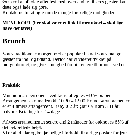
Ønsker I at afholde aftenfest med overnatning til jeres gæster, kan
dette også lade sig gøre.
Kontakt os for at høre om de mange forskellige muligheder.
MENUKORT (
her skal være et link til menukort – skal lige
have det lavet)
Brunch
Vores traditionelle morgenbord er populær blandt vores mange
gæster fra ind- og udland. Derfor har vi videreudviklet på
morgenbordet, og giver mulighed for at invitere til brunch ved os.
Praktisk
Minimum 25 personer – ved færre afregnes +10% pr. pers.
Arrangement start mellem kl. 10.30 – 12.00 Brunch-arrangementer
er et 4-timers arrangement. Baby 0-2 år: gratis // Børn 3-11 år:
halvpris Betalingsfrist 14 dage
Aflyses arrangementet senere end 2 måneder før opkræves 65% af
det bekræftede beløb
Vi er altid klar og behjælpelige i forhold til særlige ønsker for jeres