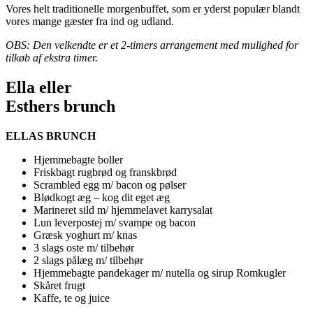
Vores helt traditionelle morgenbuffet, som er yderst populær blandt
vores mange gæster fra ind og udland.
OBS: Den velkendte er et 2-timers arrangement med mulighed for
tilkøb af ekstra timer.
Ella eller
Esthers brunch
ELLAS BRUNCH
Hjemmebagte boller
Friskbagt rugbrød og franskbrød
Scrambled egg m/ bacon og pølser
Blødkogt æg – kog dit eget æg
Marineret sild m/ hjemmelavet karrysalat
Lun leverpostej m/ svampe og bacon
Græsk yoghurt m/ knas
3 slags oste m/ tilbehør
2 slags pålæg m/ tilbehør
Hjemmebagte pandekager m/ nutella og sirup Romkugler
Skåret frugt
Kaffe, te og juice