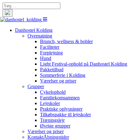
Search
for:
Danhostel Kolding
Overnatning
Brunch, wellness & bobler
Faciliteter
Forplejning
Hund
Light Festival-ophold på Danhostel Kolding
Pakketilbud
Sommerferie i Kolding
Værelser og priser
Grupper
Cykelophold
Familiekomsammen
Lejrskoler
Praktiske oplysninger
Tilkøbspakke til lejrskoler
Træningslejr
Øvrige grupper
Værelser og priser
Kontakt
Åbningstider