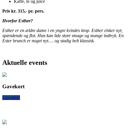
Kaffe, te og juice
Pris kr. 315,- pr. pers.
Hvorfor Esther?
Esther er en ældre dame i en yngre kvindes krop. Esther elsker nyt,
spændende og flot. Hun kan lide store smage og mange indtryk. En
Ester brunch er noget nyt…. og stadig helt klassisk.
Aktuelle events
Gavekort
Læs mere
L