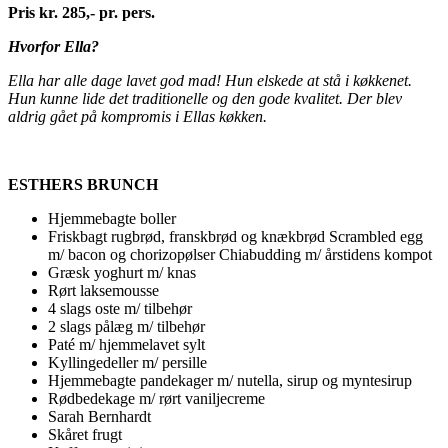
Pris kr. 285,- pr. pers.
Hvorfor Ella?
Ella har alle dage lavet god mad! Hun elskede at stå i køkkenet.
Hun kunne lide det traditionelle og den gode kvalitet. Der blev
aldrig gået på kompromis i Ellas køkken.
ESTHERS BRUNCH
Hjemmebagte boller
Friskbagt rugbrød, franskbrød og knækbrød Scrambled egg
m/ bacon og chorizopølser Chiabudding m/ årstidens kompot
Græsk yoghurt m/ knas
Rørt laksemousse
4 slags oste m/ tilbehør
2 slags pålæg m/ tilbehør
Paté m/ hjemmelavet sylt
Kyllingedeller m/ persille
Hjemmebagte pandekager m/ nutella, sirup og myntesirup
Rødbedekage m/ rørt vaniljecreme
Sarah Bernhardt
Skåret frugt