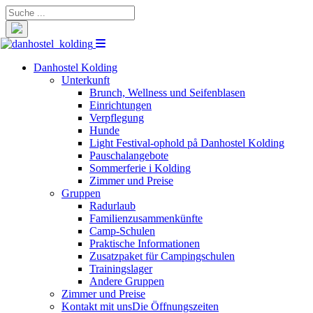
Suche
nach:
Danhostel Kolding
Unterkunft
Brunch, Wellness und Seifenblasen
Einrichtungen
Verpflegung
Hunde
Light Festival-ophold på Danhostel Kolding
Pauschalangebote
Sommerferie i Kolding
Zimmer und Preise
Gruppen
Radurlaub
Familienzusammenkünfte
Camp-Schulen
Praktische Informationen
Zusatzpaket für Campingschulen
Trainingslager
Andere Gruppen
Zimmer und Preise
Kontakt mit uns
Die Öffnungszeiten