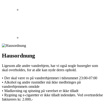
Hausordnung
Ligesom alle andre vandrehjem, har vi også nogle husregler som
skal overholdes, for at alle kan nyde deres ophold.
•
Der skal være ro på vandrerhjemmet i tidsrummet 23:00-07:00
•
Alkohol og andre rusmidler må ikke medbringes på
vandrerhjemmets område
•
Madlavning og spisning på værelset er ikke tilladt
•
Rygning og e-cigaretter er ikke tilladt indendørs. Ved overtrædelse
faktureres kr. 2.000,-