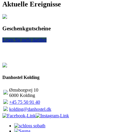
Aktuelle Ereignisse
Geschenkgutscheine
Lesen Sie mehr darüber
L
Danhostel Kolding
Ørnsborgvej 10
6000 Kolding
+45 75 50 91 40
kolding@danhostel.dk