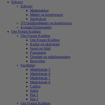
Erhverv
Erhverv
Mødepakker
Møder og konferencer
Julefrokost
Møder og konferencer
Kontakt
Åbningstider
Om Forum Kolding
Om Forum Kolding
Om Forum Kolding
Kultur og aktiviteter
Sport og fritid
Foreninger
Direktør og afdelingsledere
Bestyrelse
Faciliteter
Mødelokale 5
Mødelokale 6
Mødelokale 7
Mødelokale 8
Caféen
Salen
Hal 1
Hal 2
Om Forum Kolding