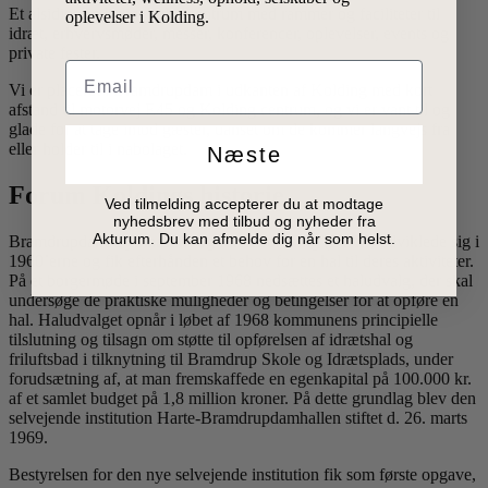
Et alsidigt og livligt kulturcentrum med rammer og faciliteter til
oplevelser i Kolding.
idræt, erhvervsmøder, messer, konferencer, oplevelser, events og
private fester.
Email
Vi er placeret i Bramdrupdam i udkanten af Kolding med kort
afstand til motorvej E45 og Kolding centrum, og vi er vant til og
glade for at tage imod gæster, uanset om de kommer langvejs fra
eller holder til i nabolaget.
Næste
Forum Koldings historie
Ved tilmelding accepterer du at modtage
nyhedsbrev med tilbud og nyheder fra
Akturum. Du kan afmelde dig når som helst.
Bramdrupdam Gymnastik- og Idrætsforening (BGIF) udviklede sig i
1960’erne og fik efterhånden et behov for en hal til deres aktiviteter.
På et borgermøde i september 1968 nedsættes et haludvalg, der skal
undersøge de praktiske muligheder og betingelser for at opføre en
hal. Haludvalget opnår i løbet af 1968 kommunens principielle
tilslutning og tilsagn om støtte til opførelsen af idrætshal og
friluftsbad i tilknytning til Bramdrup Skole og Idrætsplads, under
forudsætning af, at man fremskaffede en egenkapital på 100.000 kr.
af et samlet budget på 1,8 million kroner. På dette grundlag blev den
selvejende institution Harte-Bramdrupdamhallen stiftet d. 26. marts
1969.
Bestyrelsen for den nye selvejende institution fik som første opgave,