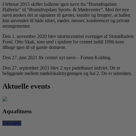
I februar 2015 skifter hallerne igen navn fra “Bramdrupdam
Hallerne” til “Bramdrupdam Sports- & Mødecenter”. Med det nye
navn ønskes det at signalere til gæster, kunder og brugere, at hallen
kan anvendes til både idræt, møder, messer, konferencer og private
arrangementer.
Den 1. november 2020 blev idrætscenteret overtaget af SlotsøBadets
Fond. Otto Skak, som stod i spidsen for centret indtil 1996 kom
tilbage igen til sit gamle domæne.
Den 27. juni 2021 fik centret nyt navn – Forum Kolding.
Den 27. september 2021 blev 2 nye padelbaner indviet. De er
beliggende mellem mødelokalebygningen og hal 2. De er udendørs.
Aktuelle events
Aquafitness
Læs mere
L