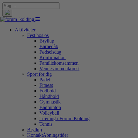
Search
for:
Aktiviteter
Fest hos os
Bryllup
Barnedåb
Fødselsdag
Konfirmation
Familiekomsammen
Vennesammenkomst
Sport for dig
Padel
Fitness
Fodbold
Håndbold
Gymnastik
Badminton
Volleyball
Træning i Forum Kolding
Tennis
Bryllup
Kontakt
Åbningstider