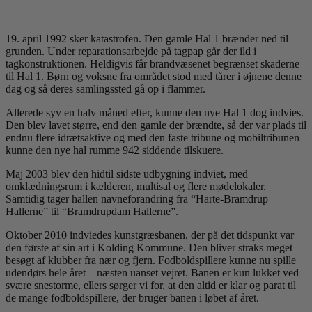
19. april 1992 sker katastrofen. Den gamle Hal 1 brænder ned til
grunden. Under reparationsarbejde på tagpap går der ild i
tagkonstruktionen. Heldigvis får brandvæsenet begrænset skaderne
til Hal 1. Børn og voksne fra området stod med tårer i øjnene denne
dag og så deres samlingssted gå op i flammer.
Allerede syv en halv måned efter, kunne den nye Hal 1 dog indvies.
Den blev lavet større, end den gamle der brændte, så der var plads til
endnu flere idrætsaktive og med den faste tribune og mobiltribunen
kunne den nye hal rumme 942 siddende tilskuere.
Maj 2003 blev den hidtil sidste udbygning indviet, med
omklædningsrum i kælderen, multisal og flere mødelokaler.
Samtidig tager hallen navneforandring fra “Harte-Bramdrup
Hallerne” til “Bramdrupdam Hallerne”.
Oktober 2010 indviedes kunstgræsbanen, der på det tidspunkt var
den første af sin art i Kolding Kommune. Den bliver straks meget
besøgt af klubber fra nær og fjern. Fodboldspillere kunne nu spille
udendørs hele året – næsten uanset vejret. Banen er kun lukket ved
svære snestorme, ellers sørger vi for, at den altid er klar og parat til
de mange fodboldspillere, der bruger banen i løbet af året.