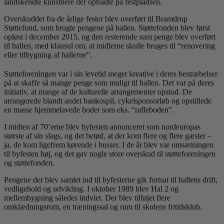
landskendte kunstnere der optrådte på festpladsen.
Overskuddet fra de årlige fester blev overført til Bramdrup
Støttefond, som brugte pengene på hallen. Støttefonden blev først
opløst i december 2015, og den resterende sum penge blev overført
til hallen, med klausul om, at midlerne skulle bruges til “renovering
eller tilbygning af hallerne”.
Støtteforeningen var i sin levetid meget kreative i deres bestræbelser
på at skaffe så mange penge som muligt til hallen. Det var på deres
initiativ, at mange af de kulturelle arrangementer opstod. De
arrangerede blandt andet bankospil, cykelsponsorløb og opstillede
en masse hjemmelavede boder som eks. “rafleboden”.
I midten af 70’erne blev byfesten annonceret som nordeuropas
største af sin slags, og det betød, at der kom flere og flere gæster –
ja, de kom ligefrem kørende i busser. I de år blev var omsætningen
til byfesten høj, og det gav nogle store overskud til støtteforeningen
og støttefonden.
Pengene der blev samlet ind til byfesterne gik fortsat til hallens drift,
vedligehold og udvikling. I oktober 1989 blev Hal 2 og
mellembygning således indviet. Der blev tilføjet flere
omklædningsrum, en træningssal og rum til skolens fritidsklub.