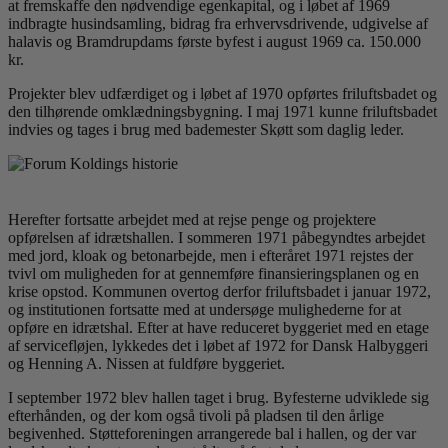
at fremskaffe den nødvendige egenkapital, og i løbet af 1969
indbragte husindsamling, bidrag fra erhvervsdrivende, udgivelse af
halavis og Bramdrupdams første byfest i august 1969 ca. 150.000
kr.
Projekter blev udfærdiget og i løbet af 1970 opførtes friluftsbadet og
den tilhørende omklædningsbygning. I maj 1971 kunne friluftsbadet
indvies og tages i brug med bademester Skøtt som daglig leder.
Herefter fortsatte arbejdet med at rejse penge og projektere
opførelsen af idrætshallen. I sommeren 1971 påbegyndtes arbejdet
med jord, kloak og betonarbejde, men i efteråret 1971 rejstes der
tvivl om muligheden for at gennemføre finansieringsplanen og en
krise opstod. Kommunen overtog derfor friluftsbadet i januar 1972,
og institutionen fortsatte med at undersøge mulighederne for at
opføre en idrætshal. Efter at have reduceret byggeriet med en etage
af servicefløjen, lykkedes det i løbet af 1972 for Dansk Halbyggeri
og Henning A. Nissen at fuldføre byggeriet.
I september 1972 blev hallen taget i brug. Byfesterne udviklede sig
efterhånden, og der kom også tivoli på pladsen til den årlige
begivenhed. Støtteforeningen arrangerede bal i hallen, og der var