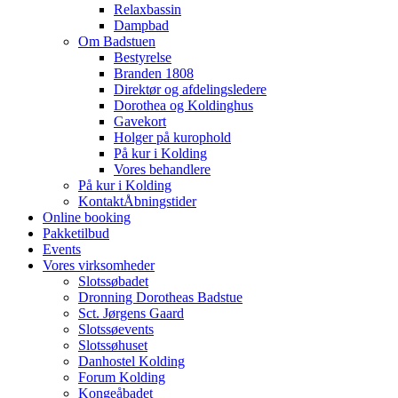
Relaxbassin
Dampbad
Om Badstuen
Bestyrelse
Branden 1808
Direktør og afdelingsledere
Dorothea og Koldinghus
Gavekort
Holger på kurophold
På kur i Kolding
Vores behandlere
På kur i Kolding
Kontakt
Åbningstider
Online booking
Pakketilbud
Events
Vores virksomheder
Slotssøbadet
Dronning Dorotheas Badstue
Sct. Jørgens Gaard
Slotssøevents
Slotssøhuset
Danhostel Kolding
Forum Kolding
Kongeåbadet