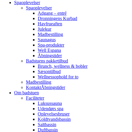
Spaoplevelser
Spaoplevelser
Adgang – entré
Dronningens Kurbad
Havfrueaften
Julekur
Madbestilling
Saunagus
Spa-produkter
Well Espana
Åbningstider
Badstuens pakketilbud
Brunch, wellness & bobler
Sæsontilbud
Wellnessophold for to
Madbestilling
Kontakt
Åbningstider
Om badstuen
Faciliteter
Luksussauna
Udendørs spa
Oplevelsesbruser
Koldtvandsbassin
Saltbassin
Duftbassin