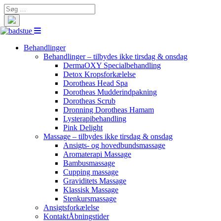
Search
for:
Behandlinger
Behandlinger – tilbydes ikke tirsdag & onsdag
DermaOXY Specialbehandling
Detox Kropsforkælelse
Dorotheas Head Spa
Dorotheas Mudderindpakning
Dorotheas Scrub
Dronning Dorotheas Hamam
Lysterapibehandling
Pink Delight
Massage – tilbydes ikke tirsdag & onsdag
Ansigts- og hovedbundsmassage
Aromaterapi Massage
Bambusmassage
Cupping massage
Graviditets Massage
Klassisk Massage
Stenkursmassage
Ansigtsforkælelse
Kontakt
Åbningstider