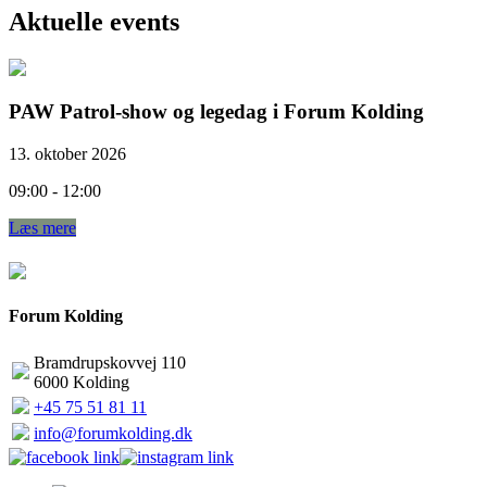
Aktuelle events
AW Patrol-show og legedag i Forum Kolding
3. oktober 2026
9:00 - 12:00
æs mere
Forum Kolding
Bramdrupskovvej 110
6000 Kolding
+45 75 51 81 11
info@forumkolding.dk