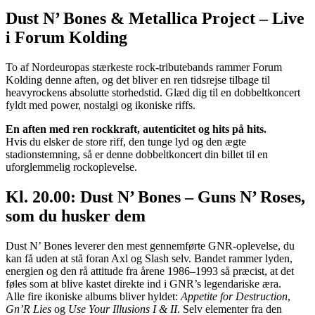
Dust N’ Bones & Metallica Project – Live
i Forum Kolding
To af Nordeuropas stærkeste rock-tributebands rammer Forum
Kolding denne aften, og det bliver en ren tidsrejse tilbage til
heavyrockens absolutte storhedstid. Glæd dig til en dobbeltkoncert
fyldt med power, nostalgi og ikoniske riffs.
En aften med ren rockkraft, autenticitet og hits på hits.
Hvis du elsker de store riff, den tunge lyd og den ægte
stadionstemning, så er denne dobbeltkoncert din billet til en
uforglemmelig rockoplevelse.
Kl. 20.00: Dust N’ Bones – Guns N’ Roses,
som du husker dem
Dust N’ Bones leverer den mest gennemførte GNR-oplevelse, du
kan få uden at stå foran Axl og Slash selv. Bandet rammer lyden,
energien og den rå attitude fra årene 1986–1993 så præcist, at det
føles som at blive kastet direkte ind i GNR’s legendariske æra.
Alle fire ikoniske albums bliver hyldet:
Appetite for Destruction
,
Gn’R Lies
og
Use Your Illusions I & II
. Selv elementer fra den