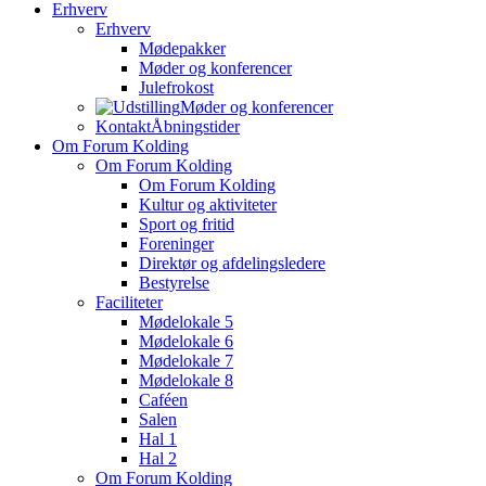
Erhverv
Erhverv
Mødepakker
Møder og konferencer
Julefrokost
Møder og konferencer
Kontakt
Åbningstider
Om Forum Kolding
Om Forum Kolding
Om Forum Kolding
Kultur og aktiviteter
Sport og fritid
Foreninger
Direktør og afdelingsledere
Bestyrelse
Faciliteter
Mødelokale 5
Mødelokale 6
Mødelokale 7
Mødelokale 8
Caféen
Salen
Hal 1
Hal 2
Om Forum Kolding