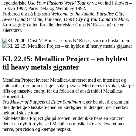
legendariske
Use Your Illusions World Tour
er vævet ind i showet –
Tokyo 1992, Paris 1992 og Wembley 1992.
Forbered dig på hits som
Welcome to the Jungle
,
Paradise City
,
Sweet Child O’ Mine
,
Patience
,
Don’t Cry
og
You Could Be Mine
.
Kort sagt: En aften for alle, der elsker Guns N’ Roses, når de er
allerstørst.
Kl. 22.15: Metallica Project – en hyldest
til heavy metals giganter
Metallica Project leverer Metallica-universet med en intensitet og
autencitet, der rammer lige i solar plexus. Med deres rå vokal, skarpe
riffs og massive energi får du følelsen af at stå midt i Metallicas
storhedstid.
Fra
Master of Puppets
til
Enter Sandman
tager bandet dig gennem
de udødelige klassikere med en kærlighed til detaljen, der mærkes
helt ud i sidste tone.
Når Metallica Project går på scenen, er det ikke bare en koncert –
det er en dyb fordybelse i Metallicas musikalske arv, leveret med
nerve, præcision og kæmpe respekt.