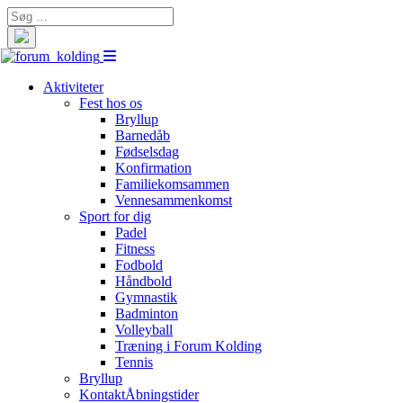
Search
for:
Aktiviteter
Fest hos os
Bryllup
Barnedåb
Fødselsdag
Konfirmation
Familiekomsammen
Vennesammenkomst
Sport for dig
Padel
Fitness
Fodbold
Håndbold
Gymnastik
Badminton
Volleyball
Træning i Forum Kolding
Tennis
Bryllup
Kontakt
Åbningstider