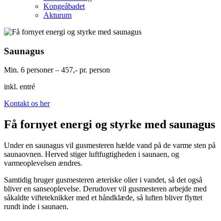
Kongeåbadet
Akturum
Saunagus
Min. 6 personer – 457,- pr. person
inkl. entré
Kontakt os her
Få fornyet energi og styrke med saunagus
Under en saunagus vil gusmesteren hælde vand på de varme sten på
saunaovnen. Herved stiger luftfugtigheden i saunaen, og
varmeoplevelsen ændres.
Samtidig bruger gusmesteren æteriske olier i vandet, så det også
bliver en sanseoplevelse. Derudover vil gusmesteren arbejde med
såkaldte vifteteknikker med et håndklæde, så luften bliver flyttet
rundt inde i saunaen.