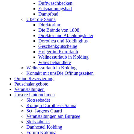
Duftwaschbecken
Entspannungsbad
Dampfbad
Über die Sauna
Direktorium
Die Brände von 1808
Direktor und Abteilungsleiter
Dorothea und Koldinghus
Geschenkgutscheine
Holger im Kururlaub
Wellnessurlaub in Kolding
Vores behandlere
Wellnessurlaub in Kolding
Kontakt mit uns
Die Öffnungszeiten
Online Reservierung
Pauschalangebote
Veranstaltungen
Unsere Unternehmen
Slotssøbadet
Königin Dorothea's Sauna
Sct. Jørgens Gaard
Veranstaltungen am Burgsee
Slotssøhuset
Danhostel Kolding
Forum Kolding