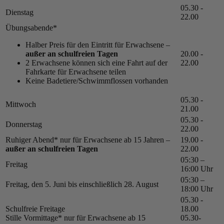
05.30 -
Dienstag
22.00
Übungsabende*
Halber Preis für den Eintritt für Erwachsene –
außer an schulfreien Tagen
20.00 -
2 Erwachsene können sich eine Fahrt auf der
22.00
Fahrkarte für Erwachsene teilen
Keine Badetiere/Schwimmflossen vorhanden
05.30 -
Mittwoch
21.00
05.30 -
Donnerstag
22.00
Ruhiger Abend* nur für Erwachsene ab 15 Jahren –
19.00 -
außer an schulfreien Tagen
22.00
05:30 –
Freitag
16:00 Uhr
05:30 –
Freitag, den 5. Juni bis einschließlich 28. August
18:00 Uhr
05.30 -
Schulfreie Freitage
18.00
Stille Vormittage* nur für Erwachsene ab 15
05.30-