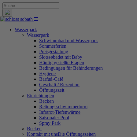
Suche
nach:
Wasserpark
Wasserpark
Schwimmbad und Wasserpark
Sommerferien
Preisgestaltung
Slotssøbadet mit Baby
Häufig gestellte Fragen
Bedingungen für Behinderungen
Hygiene
Barfuß-Café
Geschäft / Rezeption
Öffnungszeit
Einrichtungen
Becken
Rettungsschwimmerturm
Infrarot-Tiefenwärme
Saisonaler Pool
Spray Park
Becken
Kontakt mit uns
Die Öffnungszeiten