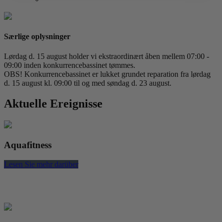
Særlige oplysninger
Lørdag d. 15 august holder vi ekstraordinært åben mellem 07:00 -
09:00 inden konkurrencebassinet tømmes.
OBS! Konkurrencebassinet er lukket grundet reparation fra lørdag
d. 15 august kl. 09:00 til og med søndag d. 23 august.
Aktuelle Ereignisse
Aquafitness
Lesen Sie mehr darüber
L