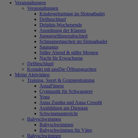
Veranstaltungen
Veranstaltungen
Kindergeburtstag im Slotssøbadet
Delfinschlupf
Delphin-Wochenende
Anordnung der Klassen
Junggesellinnenabschied
Schnuppertauchen im Slotssøbadet
Saunagus
Stiller Abend & stiller Morgen
Nacht für Erwachsene
Delfinschlupf
Kontakt mit uns
Die Öffnungszeiten
Meine Aktivitäten
Training, Sport & Gruppentraining
AquaFitness
Gymnastik für Schwangere
Yoga
Aqua Zumba und Aqua Crossfit
Ausbildung am Dienstag
Schwimmunterricht
Babyschwimmen
Babyschwimmen
Babyschwimmen für Väter
Babyschwimmen