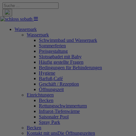
Suche
nach:
Wasserpark
Wasserpark
Schwimmbad und Wasserpark
Sommerferien
Preisgestaltung
Slotssøbadet mit Baby
Häufig gestellte Fragen
Bedingungen für Behinderungen
Hygiene
Barfuß-Café
Geschäft / Rezeption
Öffnungszeit
Einrichtungen
Becken
Rettungsschwimmerturm
Infrarot-Tiefenwärme
Saisonaler Pool
Spray Park
Becken
Kontakt mit uns
Die Öffnungszeiten