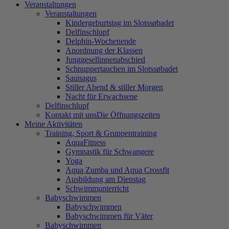
Veranstaltungen
Veranstaltungen
Kindergeburtstag im Slotssøbadet
Delfinschlupf
Delphin-Wochenende
Anordnung der Klassen
Junggesellinnenabschied
Schnuppertauchen im Slotssøbadet
Saunagus
Stiller Abend & stiller Morgen
Nacht für Erwachsene
Delfinschlupf
Kontakt mit uns
Die Öffnungszeiten
Meine Aktivitäten
Training, Sport & Gruppentraining
AquaFitness
Gymnastik für Schwangere
Yoga
Aqua Zumba und Aqua Crossfit
Ausbildung am Dienstag
Schwimmunterricht
Babyschwimmen
Babyschwimmen
Babyschwimmen für Väter
Babyschwimmen