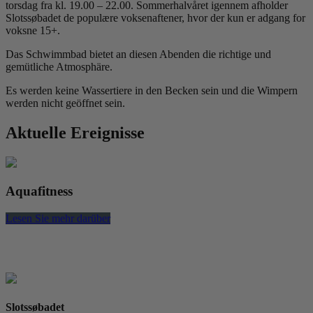
torsdag fra kl. 19.00 – 22.00. Sommerhalvåret igennem afholder
Slotssøbadet de populære voksenaftener, hvor der kun er adgang for
voksne 15+.
Das Schwimmbad bietet an diesen Abenden die richtige und
gemütliche Atmosphäre.
Es werden keine Wassertiere in den Becken sein und die Wimpern
werden nicht geöffnet sein.
Aktuelle Ereignisse
Aquafitness
Lesen Sie mehr darüber
L
Slotssøbadet