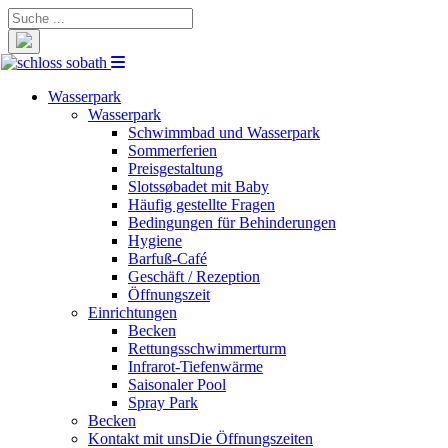
Suche
nach:
Wasserpark
Wasserpark
Schwimmbad und Wasserpark
Sommerferien
Preisgestaltung
Slotssøbadet mit Baby
Häufig gestellte Fragen
Bedingungen für Behinderungen
Hygiene
Barfuß-Café
Geschäft / Rezeption
Öffnungszeit
Einrichtungen
Becken
Rettungsschwimmerturm
Infrarot-Tiefenwärme
Saisonaler Pool
Spray Park
Becken
Kontakt mit uns
Die Öffnungszeiten