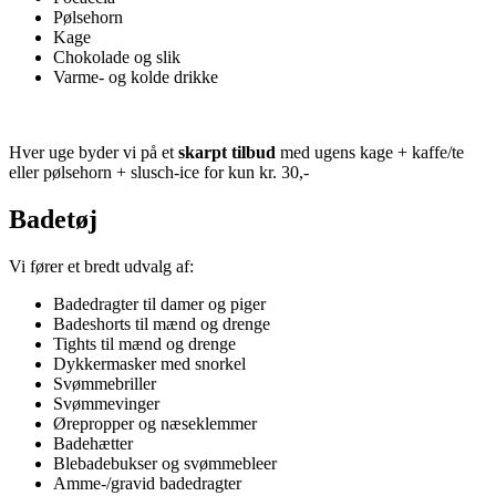
Pølsehorn
Kage
Chokolade og slik
Varme- og kolde drikke
Hver uge byder vi på et
skarpt tilbud
med ugens kage + kaffe/te
eller pølsehorn + slusch-ice for kun kr. 30,-
Badetøj
Vi fører et bredt udvalg af:
Badedragter til damer og piger
Badeshorts til mænd og drenge
Tights til mænd og drenge
Dykkermasker med snorkel
Svømmebriller
Svømmevinger
Ørepropper og næseklemmer
Badehætter
Blebadebukser og svømmebleer
Amme-/gravid badedragter