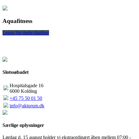
Aquafitness
Lesen Sie mehr darüber
L
Slotssøbadet
Hospitalsgade 16
6000 Kolding
+45 75 50 01 50
info@akturum.dk
Særlige oplysninger
Lørdag d. 15 august holder vi ekstraordinært åben mellem 07:00 -