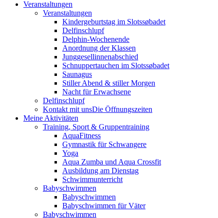
Veranstaltungen
Veranstaltungen
Kindergeburtstag im Slotssøbadet
Delfinschlupf
Delphin-Wochenende
Anordnung der Klassen
Junggesellinnenabschied
Schnuppertauchen im Slotssøbadet
Saunagus
Stiller Abend & stiller Morgen
Nacht für Erwachsene
Delfinschlupf
Kontakt mit uns
Die Öffnungszeiten
Meine Aktivitäten
Training, Sport & Gruppentraining
AquaFitness
Gymnastik für Schwangere
Yoga
Aqua Zumba und Aqua Crossfit
Ausbildung am Dienstag
Schwimmunterricht
Babyschwimmen
Babyschwimmen
Babyschwimmen für Väter
Babyschwimmen