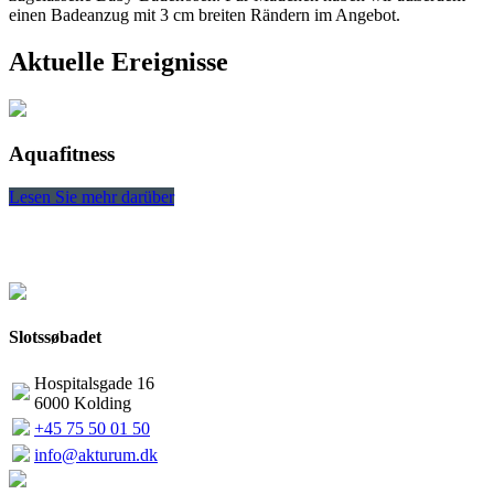
einen Badeanzug mit 3 cm breiten Rändern im Angebot.
Aktuelle Ereignisse
Aquafitness
Lesen Sie mehr darüber
L
Slotssøbadet
Hospitalsgade 16
6000 Kolding
+45 75 50 01 50
info@akturum.dk