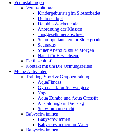
Veranstaltungen
Veranstaltungen
Kindergeburtstag im Slotssøbadet
Delfinschlupf
Delphin-Wochenende
Anordnung der Klassen
Junggesellinnenabschied
Schnuppertauchen im Slotssøbadet
Saunagus
Stiller Abend & stiller Morgen
Nacht für Erwachsene
Delfinschlupf
Kontakt mit uns
Die Öffnungszeiten
Meine Aktivitäten
Training, Sport & Gruppentraining
AquaFitness
Gymnastik für Schwangere
Yoga
Aqua Zumba und Aqua Crossfit
Ausbildung am Dienstag
Schwimmunterricht
Babyschwimmen
Babyschwimmen
Babyschwimmen für Väter
Babyschwimmen