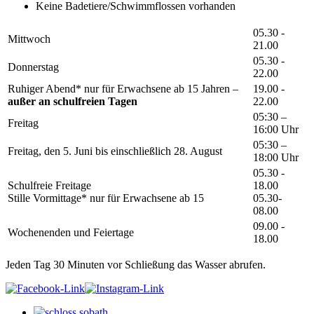
Keine Badetiere/Schwimmflossen vorhanden
05.30 -
Mittwoch
21.00
05.30 -
Donnerstag
22.00
Ruhiger Abend* nur für Erwachsene ab 15 Jahren –
19.00 -
außer an schulfreien Tagen
22.00
05:30 –
Freitag
16:00 Uhr
05:30 –
Freitag, den 5. Juni bis einschließlich 28. August
18:00 Uhr
05.30 -
Schulfreie Freitage
18.00
Stille Vormittage* nur für Erwachsene ab 15
05.30-
08.00
09.00 -
Wochenenden und Feiertage
18.00
Jeden Tag 30 Minuten vor Schließung das Wasser abrufen.