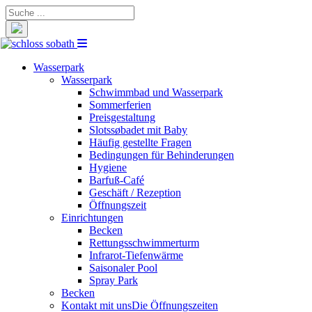
Suche
nach:
Wasserpark
Wasserpark
Schwimmbad und Wasserpark
Sommerferien
Preisgestaltung
Slotssøbadet mit Baby
Häufig gestellte Fragen
Bedingungen für Behinderungen
Hygiene
Barfuß-Café
Geschäft / Rezeption
Öffnungszeit
Einrichtungen
Becken
Rettungsschwimmerturm
Infrarot-Tiefenwärme
Saisonaler Pool
Spray Park
Becken
Kontakt mit uns
Die Öffnungszeiten